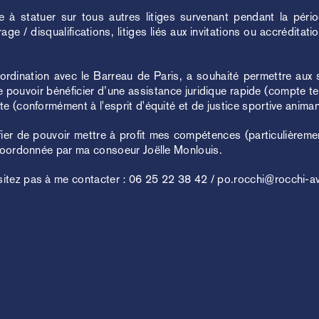
 à statuer sur tous autres litiges survenant pendant la pé
age / disqualifications, litiges liés aux invitations ou accréditatio
Close
rdination avec le Barreau de Paris, a souhaité permettre aux s
 pouvoir bénéficier d’une assistance juridique rapide (compte te
te (conformément à l'esprit d'équité et de justice sportive animan
fier de pouvoir mettre à profit mes compétences (particulièreme
Agence Troa
e coordonnée par ma consoeur Joëlle Monlouis.
Developpement
sitez pas à me contacter : 06 25 22 38 42 /
po.rocchi@rocchi-a